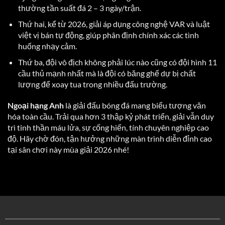
thường tần suất đá 2 – 3 ngày/trận.
Thứ hai, kể từ 2026, giải áp dụng công nghệ VAR và luật
việt vị bán tự động, giúp phân định chính xác các tình
huống nhạy cảm.
Thứ ba, đội vô địch không phải lúc nào cũng có đội hình 11
cầu thủ mạnh nhất mà là đội có băng ghế dự bị chất
lượng để xoay tua trong nhiều đấu trường.
Ngoại hạng Anh
là giải đấu bóng đá mang biểu tượng văn
hóa toàn cầu. Trải qua hơn 3 thập kỷ phát triển, giải vẫn duy
trì tinh thần máu lửa, sự cống hiến, tính chuyên nghiệp cao
độ. Hãy chờ đón, tận hưởng những màn trình diễn đỉnh cao
tại sân chơi này mùa giải 2026 nhé!