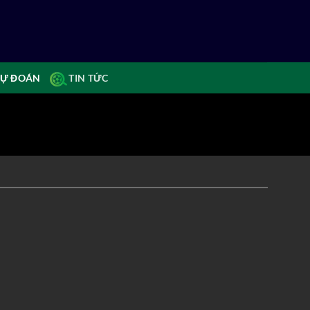
Ự ĐOÁN
TIN TỨC