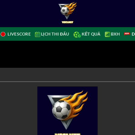
LIVESCORE
LỊCH THI ĐẤU
KẾT QUẢ
BXH
D